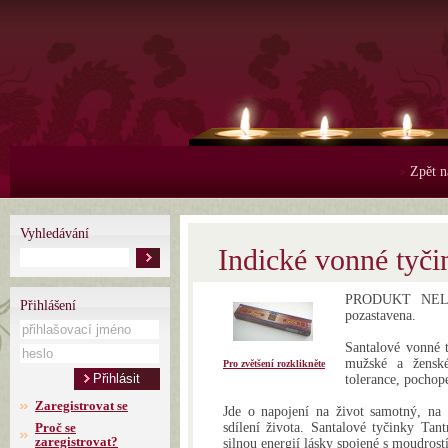
Zpět n
>
Vyhledávání
Indické vonné tyči
PRODUKT NELZE
Přihlášení
pozastavena.
Santalové vonné t
mužské a ženské
Pro zvětšení rozklikněte
tolerance, pochop
Zaregistrovat se
Jde o napojení na život samotný, na p
Proč se
sdílení života. Santalové tyčinky Tan
zaregistrovat?
silnou energií lásky spojené s moudrost