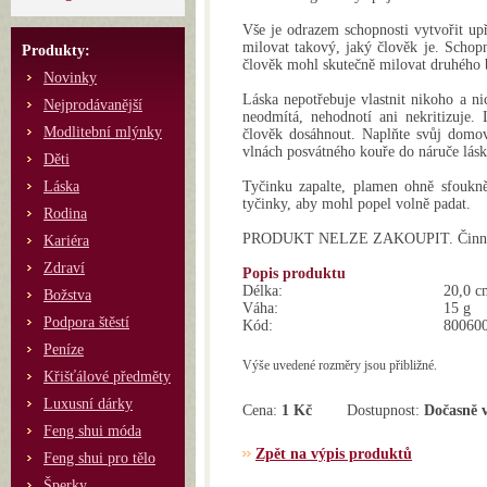
Vše je odrazem schopnosti vytvořit up
milovat takový, jaký člověk je. Schopn
Produkty:
člověk mohl skutečně milovat druhého be
Novinky
Láska nepotřebuje vlastnit nikoho a ni
Nejprodávanější
neodmítá, nehodnotí ani nekritizuje. 
Modlitební mlýnky
člověk dosáhnout. Naplňte svůj domov
vlnách posvátného kouře do náruče lásk
Děti
Láska
Tyčinku zapalte, plamen ohně sfoukně
tyčinky, aby mohl popel volně padat.
Rodina
PRODUKT NELZE ZAKOUPIT. Činnost 
Kariéra
Zdraví
Popis produktu
Délka:
20,0 c
Božstva
Váha:
15 g
Podpora štěstí
Kód:
80060
Peníze
Výše uvedené rozměry jsou přibližné.
Křišťálové předměty
Luxusní dárky
Cena:
1 Kč
Dostupnost:
Dočasně 
Feng shui móda
Zpět na výpis produktů
Feng shui pro tělo
Šperky