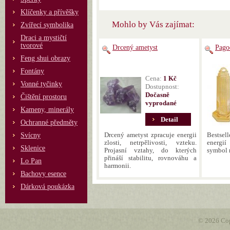
Klíčenky a přívěšky
Mohlo by Vás zajímat:
Zvířecí symbolika
Draci a mystičtí
tvorové
Drcený ametyst
Pago
Feng shui obrazy
Fontány
Cena:
1 Kč
Vonné tyčinky
Dostupnost:
Dočasně
Čištění prostoru
vyprodané
Kameny, minerály
Detail
Ochranné předměty
Drcený ametyst zpracuje energii
Bestsell
Svícny
zlosti, netrpělivosti, vzteku.
energi
Sklenice
Projasní vztahy, do kterých
symbol 
přináší stabilitu, rovnováhu a
Lo Pan
harmonii.
Bachovy esence
Dárková poukázka
© 2026 Cop