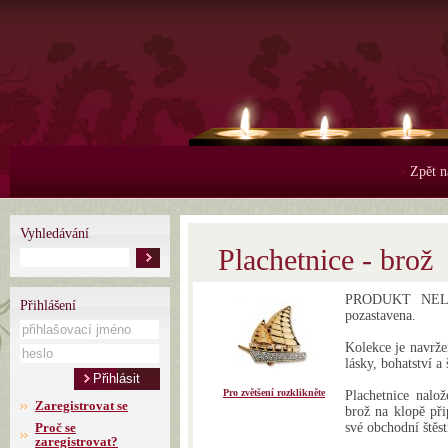
Zpět n
>
Vyhledávání
Plachetnice - brož
PRODUKT NELZE
Přihlášení
pozastavena.
Kolekce je navrže
lásky, bohatství a
Pro zvětšení rozklikněte
Plachetnice nalož
Zaregistrovat se
brož na klopě při
Proč se
své obchodní štěst
zaregistrovat?