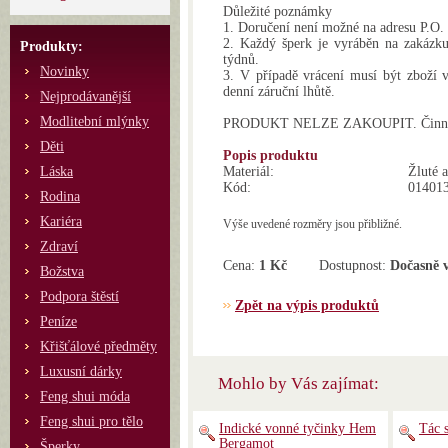
Důležité poznámky
1. Doručení není možné na adresu P.O.
2. Každý šperk je vyráběn na zakázku.
Produkty:
týdnů.
Novinky
3. V případě vrácení musí být zboží 
denní záruční lhůtě.
Nejprodávanější
Modlitební mlýnky
PRODUKT NELZE ZAKOUPIT. Činnost 
Děti
Popis produktu
Láska
Materiál:
Žluté 
Kód:
01401
Rodina
Kariéra
Výše uvedené rozměry jsou přibližné.
Zdraví
Cena:
1 Kč
Dostupnost:
Dočasně 
Božstva
Podpora štěstí
Zpět na výpis produktů
Peníze
Křišťálové předměty
Luxusní dárky
Mohlo by Vás zajímat:
Feng shui móda
Feng shui pro tělo
Indické vonné tyčinky Hem
Tác 
Bergamot
Šperky