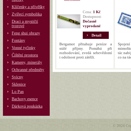
Klíčenky a přívěšky
Cena:
1 Kč
Zvířecí symbolika
Dostupnost:
Dočasně
Draci a mystičtí
tvorové
vyprodané
Feng shui obrazy
Detail
Fontány
Bergamot přitahuje peníze a
Spojení
Vonné tyčinky
stálé příjmy. Pomáhá při
mimořád
rozhodování, zvedá sebevědomí
tác nabi
Čištění prostoru
i odolnost proti zátěži.
co na tá
Kameny, minerály
Ochranné předměty
Svícny
Sklenice
Lo Pan
Bachovy esence
Dárková poukázka
© 2026 Cop