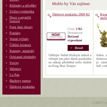
Mohlo by Vás zajímat:
Klíčenky a přívěšky
Zvířecí symbolika
Dárková poukázka 2000 Kč
Kwan
Draci a mystičtí
meč
tvorové
Feng shui obrazy
Cena:
1 Kč
Dostupnost:
Fontány
Dočasně
Vonné tyčinky
vyprodané
Čištění prostoru
Detail
Kameny, minerály
Udělejte Vašim blízkým radost a
Jedna z
Ochranné předměty
věnujte jim jako dárek poukázku
domova 
na nákup předmětů nebo služeb
je zár
Svícny
na Feng Shui Terapie.
lidí, ved
Sklenice
Lo Pan
Bachovy esence
Dárková poukázka
© 2026 Cop