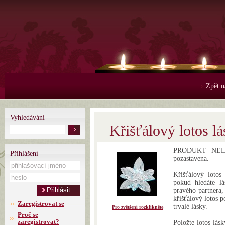
Zpět n
>
Vyhledávání
Křišťálový lotos l
PRODUKT NELZE
Přihlášení
pozastavena.
Křišťálový lotos
pokud hledáte lá
pravého partnera, 
křišťálový lotos p
Zaregistrovat se
trvalé lásky.
Pro zvětšení rozklikněte
Proč se
zaregistrovat?
Položte lotos lás