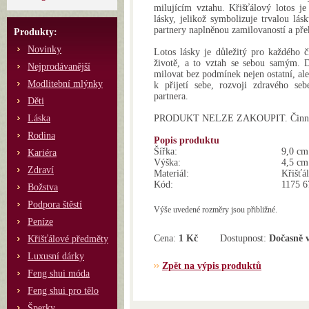
milujícím vztahu. Křišťálový lotos 
lásky, jelikož symbolizuje trvalou lá
partnery naplněnou zamilovaností a pře
Produkty:
Novinky
Lotos lásky je důležitý pro každého č
životě, a to vztah se sebou samým. D
Nejprodávanější
milovat bez podmínek nejen ostatní, ale 
Modlitební mlýnky
k přijetí sebe, rozvoji zdravého seb
partnera.
Děti
Láska
PRODUKT NELZE ZAKOUPIT. Činnost 
Rodina
Popis produktu
Šířka:
9,0 cm
Kariéra
Výška:
4,5 cm
Zdraví
Materiál:
Křišťál
Kód:
1175 6
Božstva
Podpora štěstí
Výše uvedené rozměry jsou přibližné.
Peníze
Cena:
1 Kč
Dostupnost:
Dočasně 
Křišťálové předměty
Luxusní dárky
Zpět na výpis produktů
Feng shui móda
Feng shui pro tělo
Šperky