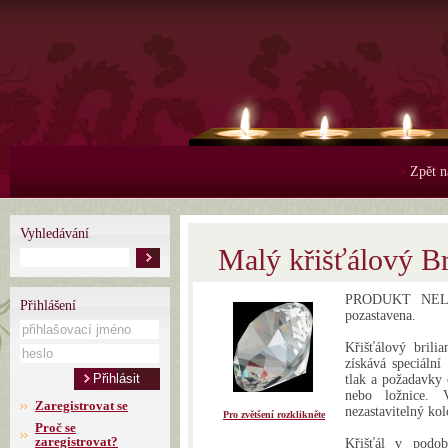
Zpět n
>
Vyhledávání
Malý křišťálový Br
PRODUKT NELZE
Přihlášení
pozastavena.
Křišťálový brilia
získává speciální
tlak a požadavky 
nebo ložnice. 
Zaregistrovat se
nezastavitelný kol
Pro zvětšení rozklikněte
Proč se
zaregistrovat?
Křišťál v podob