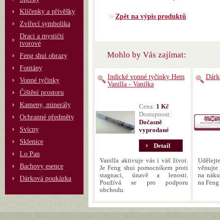
Klíčenky a přívěšky
Zpět na výpis produktů
Zvířecí symbolika
Draci a mystičtí
tvorové
Mohlo by Vás zajímat:
Feng shui obrazy
Fontány
Indické vonné tyčinky Hem
Dárk
Vonné tyčinky
Vanilla - Vanilka
Čištění prostoru
Kameny, minerály
Cena:
1 Kč
Dostupnost:
Ochranné předměty
Dočasně
Svícny
vyprodané
Sklenice
Detail
Lo Pan
Vanilla aktivuje vás i váš život.
Udělejt
Bachovy esence
Je Feng shui pomocníkem proti
věnujte
stagnaci, únavě a lenosti.
na náku
Dárková poukázka
Používá se pro podporu
na Feng 
obchodu.