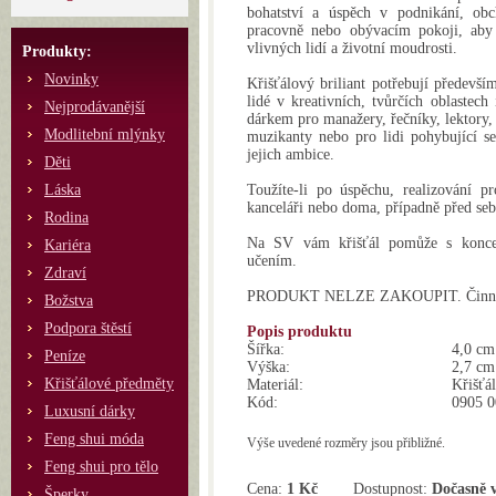
bohatství a úspěch v podnikání, obc
pracovně nebo obývacím pokoji, aby v
vlivných lidí a životní moudrosti.
Produkty:
Novinky
Křišťálový briliant potřebují předevší
lidé v kreativních, tvůrčích oblastech
Nejprodávanější
dárkem pro manažery, řečníky, lektory, 
Modlitební mlýnky
muzikanty nebo pro lidi pohybující se 
jejich ambice.
Děti
Láska
Toužíte-li po úspěchu, realizování pr
kanceláři nebo doma, případně před seb
Rodina
Na SV vám křišťál pomůže s koncen
Kariéra
učením.
Zdraví
PRODUKT NELZE ZAKOUPIT. Činnost 
Božstva
Podpora štěstí
Popis produktu
Šířka:
4,0 cm
Peníze
Výška:
2,7 cm
Křišťálové předměty
Materiál:
Křišťál
Kód:
0905 0
Luxusní dárky
Feng shui móda
Výše uvedené rozměry jsou přibližné.
Feng shui pro tělo
Cena:
1 Kč
Dostupnost:
Dočasně 
Šperky