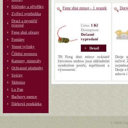
Klíčenky a přívěšky
Feng shui mince - 1 svazek
Dorje
Zvířecí symbolika
Draci a mystičtí
tvorové
Cena:
1 Kč
Dostupnost:
Feng shui obrazy
Dočasně
vyprodané
Fontány
Vonné tyčinky
Detail
Čištění prostoru
Tři Feng shui mince svázané
Dorje 
Kameny, minerály
červenou stuhou jsou základním
ničivé 
symbolem peněz, úspěšnosti a
zejmén
Ochranné předměty
výnosnosti.
Dorje s 
mluvit i
Svícny
Sklenice
Lo Pan
Bachovy esence
Dárková poukázka
© 2026 Cop