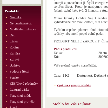
energii a pozvednout ji. Vyšší energie v
stvořen život. Proto je nezbytnou sou
řešení, stejně jako tvůrčí činnosti a stud
Produkty:
Novinky
Vonné tyčinky Golden Nag Chandan p
vyhledávané pro svou čistotu, sílu a úči
Nejprodávanější
Modlitební mlýnky
Tyčinku zapalte, plamen ohně sfoukně
tyčinky, aby mohl popel volně padat.
Děti
Láska
PRODUKT NELZE ZAKOUPIT. Činnost 
Rodina
Popis produktu
Délka:
20 cm
Kariéra
Kód:
80060
Zdraví
Božstva
Výše uvedené rozměry jsou přibližné.
Podpora štěstí
Cena:
1 Kč
Dostupnost:
Dočasně 
Peníze
Křišťálové předměty
Zpět na výpis produktů
Luxusní dárky
Feng shui móda
Feng shui pro tělo
Mohlo by Vás zajímat:
Šperky