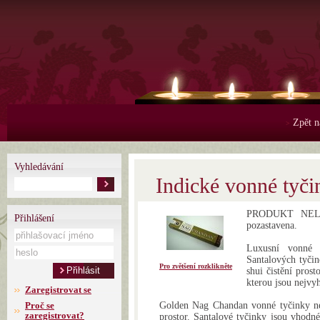
Zpět n
>
Vyhledávání
Indické vonné tyč
PRODUKT NELZE
Přihlášení
pozastavena.
Luxusní vonné 
Santalových tyči
Pro zvětšení rozklikněte
shui čistění prost
kterou jsou nejvy
Zaregistrovat se
Proč se
Golden Nag Chandan vonné tyčinky nes
zaregistrovat?
prostor. Santalové tyčinky jsou vhodné 