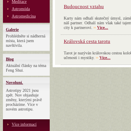
Meditace
Budoucnost vztahu
Astromóda
Astromedicína
Karty nám odhalí skutečný úmysl, zámě
náš partner. Odhalí nám však také tajem
city k partnerovi.
Více...
Galerie
Prohlédněte si nádherná
místa, která jsem
Královská cesta tarotu
navštívila.
Tarot je nazýván královskou cestou kolo
učenosti i mystiky.
Více...
Blog
Aktuální články na téma
Feng Shui.
Novoluní.
Astrotipy 2021 jsou
zpět. Nov objasňuje
změny, kterými právě
procházíme. Více v
novém astrotipu.
Více informací