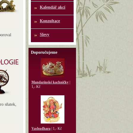
Kalendář akcí
Konzultace
Slevy
poroval
Doporučujeme
Mandarínské kachničky
|
1,- Kč
ro sňatek,
Vashudhara
|
1,- Kč