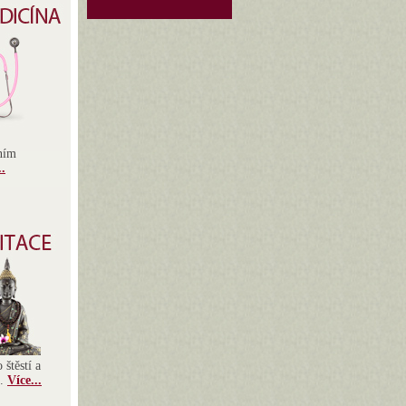
ěním
..
 štěstí a
h.
Více...