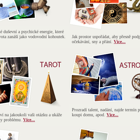
 duševní a psychické energie, které
vota zanáší jako vodovodní kohoutek.
Jak prostor uspořádat, aby přesně pod
očekávání, sny a přání.
Více...
Prozradí talent, nadání, najde termín p
í na jakoukoli vaši otázku a ukáže
koupi domu, apod.
Více...
iny problému.
Více...