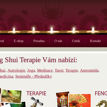
vod
E-shop
Poradna
O nás
Ceník
Kontakt
g Shui Terapie Vám nabízí:
hui
Astrologie
Joga
Meditace
Tarot
Terapie
Astromóda
,
,
,
,
,
,
,
edicína
Semináře - Přednášky
,