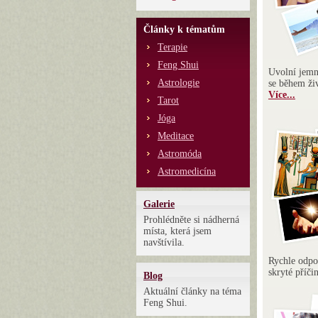
Články k tématům
Terapie
Feng Shui
Uvolní jemné
Astrologie
se během ži
Více...
Tarot
Jóga
Meditace
Astromóda
Astromedicína
Galerie
Prohlédněte si nádherná
místa, která jsem
navštívila.
Rychle odpov
skryté příč
Blog
Aktuální články na téma
Feng Shui.