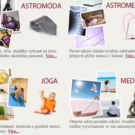
ní, účes, doplňky vybrané na míru
Pevné zdraví získáte trvalým odstran
ečného okamžiku narození.
Více...
přímých příčin nemoci i bolestí.
Více.
Objevte zdroj pevného zdraví, trvalého
vládnutí, kontrolu a posílení emocí,
vnitřní vyrovnanosti ve vás samotnýc
sama.
Více...