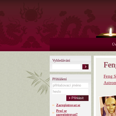
Ú
Vyhledávání
Fen
Feng S
Přihlášení
Astrom
Zaregistrovat se
Proč se
zaregistrovat?