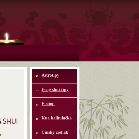
Astrotipy
Feng shui tipy
E-shop
Kua kalkulačka
Čínský zodiak