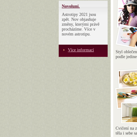
Novoluní.
Astrotipy 2021 jsou
zpět. Nov objasňuje
změny, kterými právě
procházíme. Více v
novém astrotipu.
Více informací
Styl obleče
podle jedin
Cvičení na z
těla i sebe 